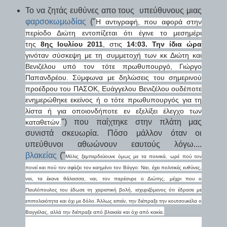
Το να ζητάς ευθύνες απο τους υπεύθυνους μιας
φαρσοκωμωδίας
("
Η αντιγραφή, που αφορά στην
περίοδο Διώτη εντοπίζεται ότι έγινε το μεσημέρι
της
8ης Ιουλίου 2011
, στις
14:03.
Την ίδια ώρα
γινόταν σύσκεψη με τη συμμετοχή των κκ Διώτη και
Βενιζέλου υπό τον τότε πρωθυπουργό, Γιώργο
Παπανδρέου. Σύμφωνα με δηλώσεις του σημερινού
προέδρου του ΠΑΣΟΚ, Ευάγγελου Βενιζέλου ουδέποτε
ενημερώθηκε εκείνος ή ο τότε πρωθυπουργός για τη
λίστα ή για οποιονδήποτε εν εξελίξει έλεγχο των
") που παίχτηκε στην πλάτη μας
καταθετών.
συνιστά σκευωρία. Πόσο μάλλον όταν οι
υπεύθυνοι αθωώνουν εαυτούς λόγω....
βλακείας
("
Μόλις ξεμπερδεύουνε όμως με τα ποινικά, ωρέ πού τον
πονεί και πού τον σφάζει τον καημένο τον Βάγγο: Ναι, έχει πολιτικές ευθύνες,
ναι, τα έκανε θάλασσα, ναι, τον παρέσυρε ο Διώτης, μέχρι που ο
Παυλόπουλος του έδωσε τη χαριστική βολή, ισχυριζόμενος ότι έδρασε με
επιπολαιότητα και όχι με δόλο. Άλλως ειπείν, την διέπραξε την κουτσουκέλα ο
Βαγγέλας, αλλά την διέπραξε από βλακεία και όχι από κακία.