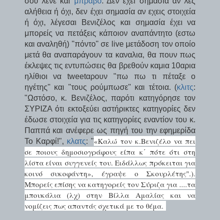
σου λενε και
μπράβο
. Δεν έχει σημασία αν λες
αλήθεια ή όχι, δεν έχει σημασία αν εχεις στοιχεία
ή όχι, λέγεσαι Βενιζέλος και σημασία έχει να
μπορείς να πετάξεις κάποιον αναπάντητο (εστω
και αναληθή) "πόντο" σε live μετάδοση τον οποίο
μετά θα αναπαράγουν τα καναλια, θα πουν πως
έκλεψες τις εντυπώσεις θα βρεθούν καμια 10αρια
ηλίθιοι να tweetαρουν "πω πω τι πέταξε ο
ηγέτης" και "τους ρούμπωσε" και τέτοια. (
κλιτς
:
"Ωστόσο, κ. Βενιζέλος, παρότι κατηγόρησε τον
ΣΥΡΙΖΑ ότι εκτοξεύει αστήρικτες κατηγορίες δεν
έδωσε στοιχεία για τις κατηγορίες εναντίον του κ.
Παππά και ανέφερε ως πηγή του την εφημερίδα
«Καλώ τον κ.Βενιζέλο να πει
Το Καρφί!",
κλατς
: "
σε ποιους δημοσιογράφους είπα κ΄ πότε ότι στη
λίστα είναι συγγενείς του. Ειδάλλως πρόκειται για
κοινό συκοφάντη», έγραψε ο Σκουρλέτης".).
Μπορείς επίσης να κατηγορείς τον Σύριζα για ....τα
μπουκάλια (λχ) στην Βίλλα Αμαλίας και να
νομίζεις πως απαντάς σχετικά με το θέμα.