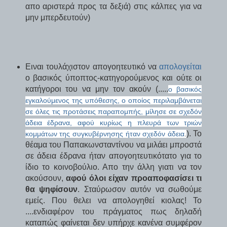
απο αριστερά προς τα δεξιά) στις κάλπες για να
μην μπερδευτούν)
Ειναι τουλάχιστον απογοητευτικό να
απολογείται
ο βασικός ύποπτος-κατηγορούμενος και ούτε οι
κατήγοροι του να μην τον ακούν (.....
ο βασικός
εγκαλούμενος της υπόθεσης, ο οποίος περιλαμβάνεται
σε όλες τις προτάσεις παραπομπής, μίλησε σε σχεδόν
άδεια έδρανα, αφού κυρίως η πλευρά των τριών
). Το
κομμάτων της συγκυβέρνησης ήταν σχεδόν άδεια
.
θέαμα του Παπακωνσταντίνου να μιλάει μπροστά
σε άδεια έδρανα ήταν απογοητευτικότατο για το
ίδιο το κοινοβούλιο. Απο την άλλη γιατι να τον
ακούσουν,
αφού όλοι είχαν προαποφασίσει τι
θα ψηφίσουν
. Σταύρωσον αυτόν να σωθούμε
εμείς. Που θελει να απολογηθεί κιολας! Το
....ενδιαφέρον του πράγματος πως δηλαδή
καταπώς φαίνεται δεν υπήρχε κανένα συμφέρον