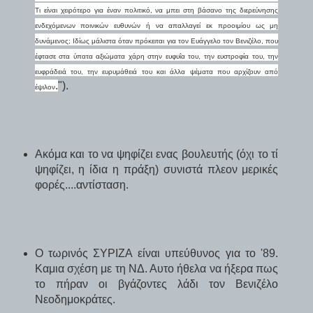
Τι είναι χειρότερο για έναν πολιτικό, να μπει στη βάσανο της διερεύνησης
ενδεχόμενων ποινικών ευθυνών ή να απαλλαγεί εκ προοιμίου ως μη
δυνάμενος; Ιδίως μάλιστα όταν πρόκειται για τον Ευάγγελο τον Βενιζέλο, που
έφτασε στα ύπατα αξιώματα χάρη στην ευφυΐα του, την ευστροφία του, την
ευφράδειά του, την ευρυμάθειά του και άλλα ψέματα που αρχίζουν από
.
").
έψιλον
Ακόμα και το να ψηφίζει ενας βουλευτής (όχι το τί
ψηφίζει, η ίδια η πράξη) συνιστά πλεον μερικές
φορές....αντίσταση.
Ο τωρινός ΣΥΡΙΖΑ είναι υπεύθυνος για το '89.
Καμια σχέση με τη ΝΔ. Αυτο ήθελα να ήξερα πως
το πήραν οι βγάζοντες λάδι τον Βενιζέλο
Νεοδημοκράτες.