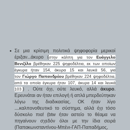
Σε μια κρίσιμη πολιτικά ψηφοφορία μερικοί
έριξαν...άκυρο (
στην κάλπη για τον
Ευάγγελο
Βενιζέλο
βρέθηκαν 225 ψηφοδέλτια, εκ των οποίων
έγκυρα ήταν 154, άκυρα 15 και λευκά 56,
για
τον
Γιώργο Παπανδρέου
βρέθηκαν 224 ψηφοδέλτια,
από τα οποία έγκυρα ήταν 107, άκυρα 14 και λευκά
) . Ούτε όχι, ούτε λευκό, αλλά
άκυρο
.
103.
Ερευνάται αν ήταν επιλογή ή απλά μπερδεύτηκαν
λόγω της διαδικασίας. ΟΚ ήταν λίγο
....καλπονοθευτικό το σύστημα, αλλά όχι τόσο
δύσκολο πια! (btw ήταν αστείο το θέαμα να
πηγαίνουν σχεδόν όλοι με την ίδια σειρά
(Παπακωνσταντίνου-Μπένι-ΓΑΠ-Παπαδήμος,