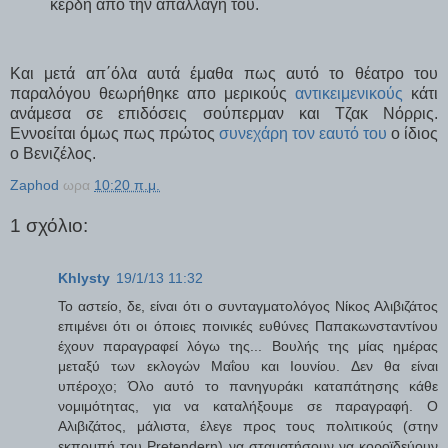
κέρδη απο την απαλλαγή του.
Και μετά απ΄όλα αυτά έμαθα πως αυτό το θέατρο του
παραλόγου θεωρήθηκε απο μερικούς
αντικειμενικούς
κάτι
ανάμεσα σε επιδόσεις σούπερμαν και Τζακ Νόρρις.
Εννοείται όμως πως πρώτος
συνεχάρη τον εαυτό του
ο ίδιος
ο Βενιζέλος.
Zaphod
ωρα
10:20 π.μ.
1 σχόλιο:
Khlysty
19/1/13 11:32
Το αστείο, δε, είναι ότι ο συνταγματολόγος Νίκος Αλιβιζάτος
επιμένει ότι οι όποιες ποινικές ευθύνες Παπακωνσταντίνου
έχουν παραγραφεί λόγω της... Βουλής της μίας ημέρας
μεταξύ των εκλογών Μαΐου και Ιουνίου. Δεν θα είναι
υπέροχο; Όλο αυτό το πανηγυράκι καταπάτησης κάθε
νομιμότητας, για να καταλήξουμε σε παραγραφή. Ο
Αλιβιζάτος, μάλιστα, έλεγε προς τους πολιτικούς (στην
εκπομπή του Pretenderη) να σταματήσουν να κοροϊδεύουν